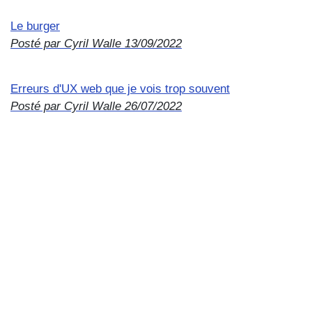
Le burger
Posté par Cyril Walle
13/09/2022
Erreurs d'UX web que je vois trop souvent
Posté par Cyril Walle
26/07/2022
Wollek post mortem 23/10/2021
Posté par Cyril Walle
23/10/2021
Le feu de Strasbourg
Posté par Cyril Walle
05/04/2021
Notes de mises à jour - Wollek
Posté par Cyril Walle
01/04/2021